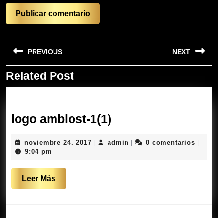
Navegación
PREVIOUS
NEXT
de
entradas
Related Post
Entrada
Siguiente
anterior:
entrada:
logo
logo amblost-1(1)
amblost-
noviembre
admin
noviembre 24, 2017
admin
0 comentarios
|
|
|
1(1)
24,
9:04 pm
2017
Leer
Leer Más
Más