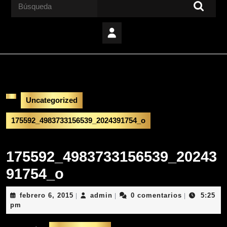
Buscar:
Uncategorized
175592_4983733156539_2024391754_o
175592_4983733156539_20243
91754_o
febrero
admin
febrero 6, 2015
admin
0 comentarios
5:25
|
|
|
6,
pm
2015