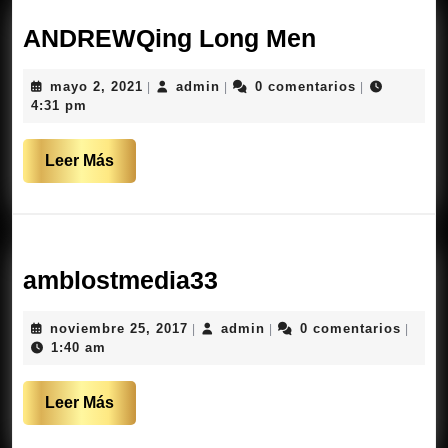
ANDREWQ
ANDREWQing Long Men
Long
mayo
admin
mayo 2, 2021
admin
0 comentarios
|
|
|
Men
2,
4:31 pm
2021
Leer
Leer Más
Más
amblostmedia33
amblostmedia33
noviembre
admin
noviembre 25, 2017
admin
0 comentarios
|
|
|
25,
1:40 am
2017
Leer
Leer Más
Más