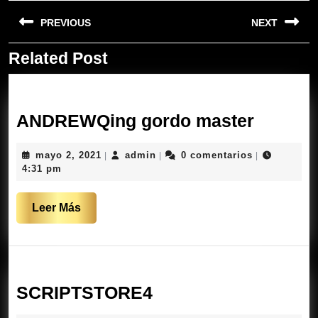
Navegación
PREVIOUS
NEXT
de
entradas
Related Post
Entrada
Siguiente
anterior:
entrada:
ANDRE
ANDREWQing gordo master
gordo
mayo
admin
mayo 2, 2021
admin
0 comentarios
|
|
|
master
2,
4:31 pm
2021
Leer
Leer Más
Más
SCRIPTSTORE4
SCRIPTSTORE4