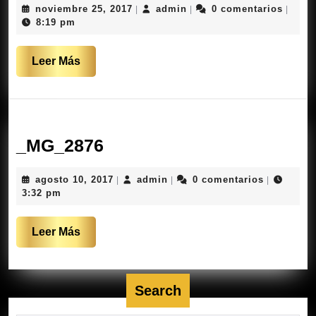
noviembre
admin
noviembre 25, 2017
admin
0 comentarios
|
|
|
25,
8:19 pm
2017
Leer
Leer Más
Más
_MG_2876
_MG_2876
agosto
admin
agosto 10, 2017
admin
0 comentarios
|
|
|
10,
3:32 pm
2017
Leer
Leer Más
Más
Search