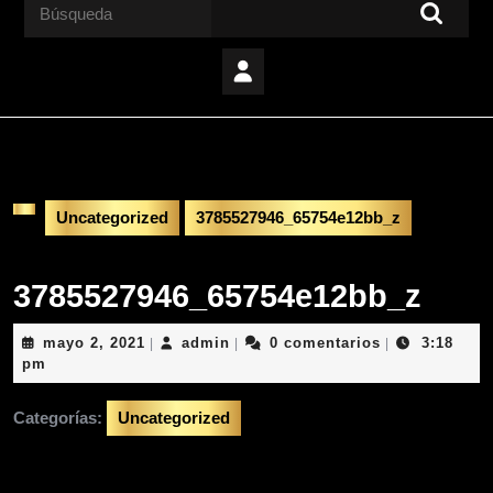
Buscar:
Uncategorized
3785527946_65754e12bb_z
3785527946_65754e12bb_z
mayo
admin
mayo 2, 2021
admin
0 comentarios
3:18
|
|
|
2,
pm
2021
Categorías:
Uncategorized