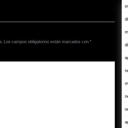
m
d
m
a.
Los campos obligatorios están marcados con
*
d
a
n
m
n
o
a