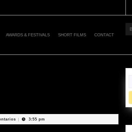
Bus
AWARDS & FESTIVALS
SHORT FILMS
CONTACT
B
ntarios
3:55 pm
|