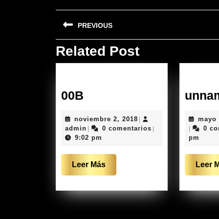
Navegación
PREVIOUS
de
entradas
Related Post
Entrada
anterior:
00B
00B
unna
noviembre
noviembre 2, 2018
mayo 
|
admin
2,
admin
0 comentarios
0 co
|
|
|
2018
9:02 pm
pm
Leer
Leer Más
Leer 
Más