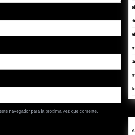
a
d
a
m
d
m
f
 este navegador para la próxima vez que comente.
A