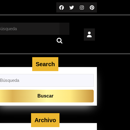
car:
Search
uscar:
Archivo