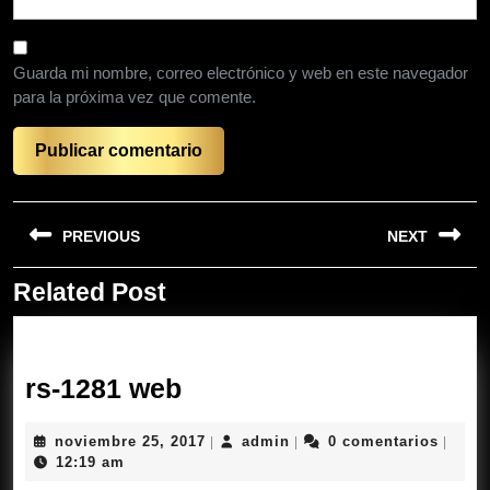
Guarda mi nombre, correo electrónico y web en este navegador
para la próxima vez que comente.
Navegación
PREVIOUS
NEXT
de
entradas
Related Post
Entrada
Siguiente
anterior:
entrada:
rs-
rs-1281 web
1281
noviembre
admin
noviembre 25, 2017
admin
0 comentarios
|
|
|
web
25,
12:19 am
2017