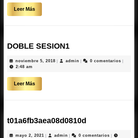
Leer
Leer Más
Más
DOBLE
DOBLE SESION1
SESION1
noviembre
admin
noviembre 5, 2018
admin
0 comentarios
|
|
|
5,
2:48 am
2018
Leer
Leer Más
Más
t01a6fb3aea0
t01a6fb3aea08d0810d
mayo
admin
mayo 2, 2021
admin
0 comentarios
|
|
|