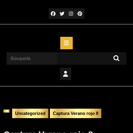
Saltar
al
contenido
Saltar
al
contenido
Botón
de
apertura
Buscar:
Uncategorized
Captura Verano rojo 8