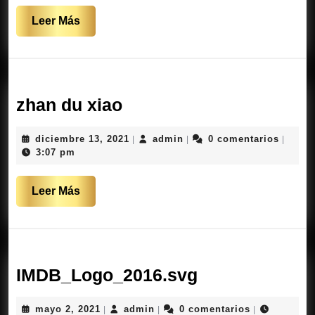
Leer
Leer Más
Más
zhan
zhan du xiao
du
diciembre
admin
diciembre 13, 2021
admin
0 comentarios
|
|
|
xiao
13,
3:07 pm
2021
Leer
Leer Más
Más
IMDB_Logo_2
IMDB_Logo_2016.svg
mayo
admin
mayo 2, 2021
admin
0 comentarios
|
|
|