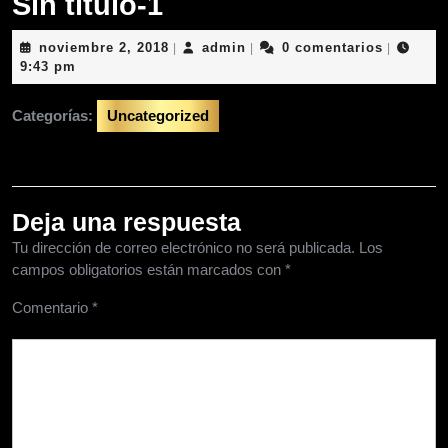
Sin título-1
noviembre
admin
noviembre 2, 2018
admin
0 comentarios
|
|
|
2,
9:43 pm
2018
Categorías:
Uncategorized
Deja una respuesta
Tu dirección de correo electrónico no será publicada.
Los
campos obligatorios están marcados con
*
Comentario
*