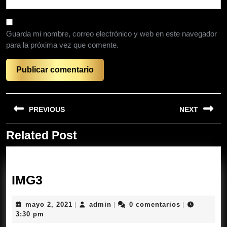
Guarda mi nombre, correo electrónico y web en este navegador
para la próxima vez que comente.
Navegación
PREVIOUS
NEXT
de
entradas
Related Post
Entrada
Siguiente
anterior:
entrada:
IMG3
IMG3
mayo
admin
mayo 2, 2021
admin
0 comentarios
|
|
|
2,
3:30 pm
2021