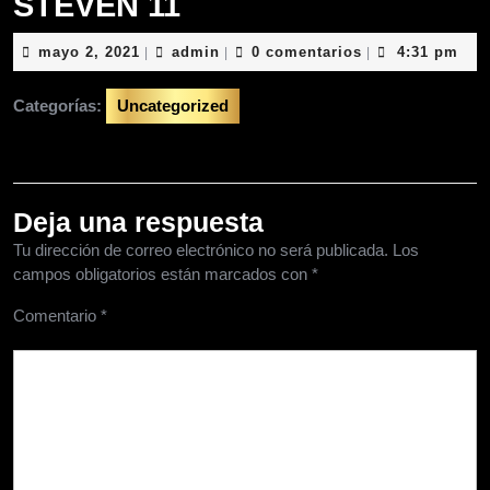
STEVEN 11
mayo
admin
mayo 2, 2021
admin
0 comentarios
4:31 pm
|
|
|
2,
2021
Categorías:
Uncategorized
Deja una respuesta
Tu dirección de correo electrónico no será publicada.
Los
campos obligatorios están marcados con
*
Comentario
*