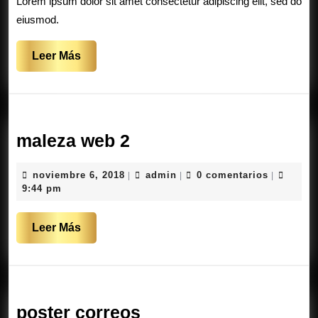
Lorem ipsum dolor sit amet consectetur adipiscing elit, sed do
eiusmod.
Leer
Leer Más
Más
maleza
maleza web 2
web
noviembre
admin
noviembre 6, 2018
admin
0 comentarios
|
|
|
2
6,
9:44 pm
2018
Leer
Leer Más
Más
poster
poster correos