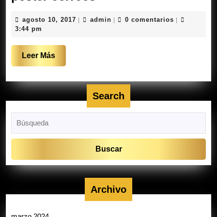
correos
agosto
admin
agosto 10, 2017
admin
0 comentarios
|
|
|
10,
3:44 pm
2017
Leer
Leer Más
Más
Search
Buscar:
Archivo
marzo 2024