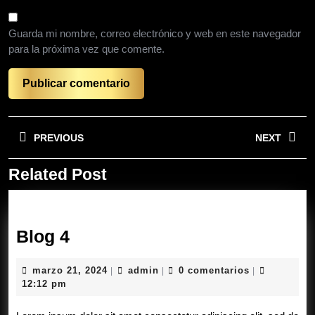
Guarda mi nombre, correo electrónico y web en este navegador
para la próxima vez que comente.
Navegación
PREVIOUS
NEXT
de
entradas
Related Post
Entrada
Siguiente
anterior:
entrada:
Blog
Blog 4
4
marzo
admin
marzo 21, 2024
admin
0 comentarios
|
|
|
21,
12:12 pm
2024