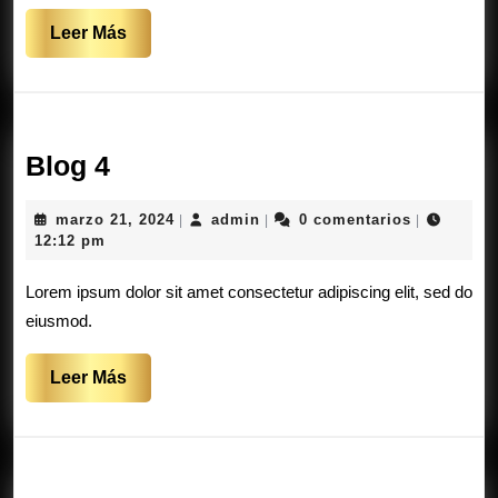
Leer
Leer Más
Más
Blog
Blog 4
4
marzo
admin
marzo 21, 2024
admin
0 comentarios
|
|
|
21,
12:12 pm
2024
Lorem ipsum dolor sit amet consectetur adipiscing elit, sed do
eiusmod.
Leer
Leer Más
Más