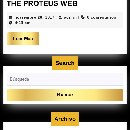
THE
THE PROTEUS WEB
PROTEUS
noviembre
admin
noviembre 28, 2017
admin
0 comentarios
|
|
|
WEB
28,
4:40 am
2017
Leer
Leer Más
Más
Search
Buscar:
Archivo