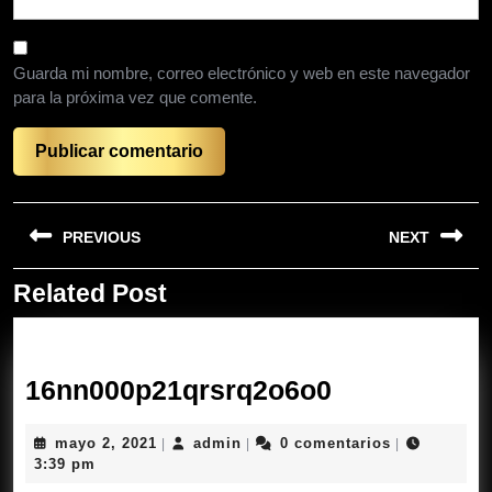
Guarda mi nombre, correo electrónico y web en este navegador
para la próxima vez que comente.
Navegación
PREVIOUS
NEXT
de
entradas
Related Post
Entrada
Siguiente
anterior:
entrada:
16nn000p21
16nn000p21qrsrq2o6o0
mayo
admin
mayo 2, 2021
admin
0 comentarios
|
|
|
2,
3:39 pm
2021