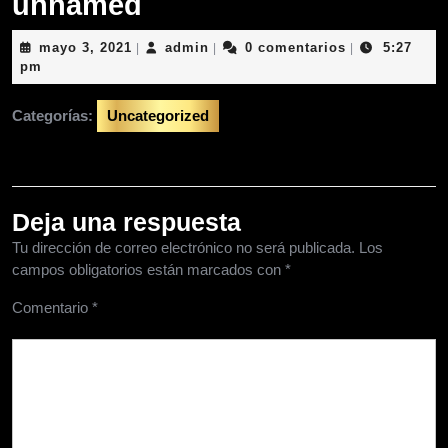
unnamed
mayo
admin
mayo 3, 2021
admin
0 comentarios
5:27
|
|
|
3,
pm
2021
Categorías:
Uncategorized
Deja una respuesta
Tu dirección de correo electrónico no será publicada.
Los
campos obligatorios están marcados con
*
Comentario
*