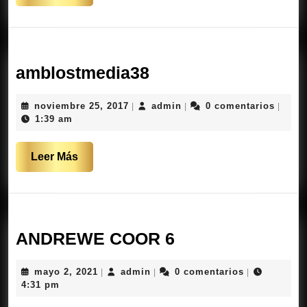
Más
amblostmedia38
amblostmedia38
noviembre
admin
noviembre 25, 2017
admin
0 comentarios
|
|
|
25,
1:39 am
2017
Leer
Leer Más
Más
ANDREWE
ANDREWE COOR 6
COOR
mayo
admin
mayo 2, 2021
admin
0 comentarios
|
|
|
6
2,
4:31 pm
2021