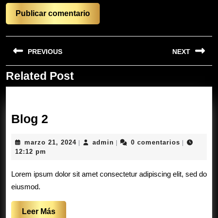
Navegación
PREVIOUS
NEXT
de
entradas
Related Post
Entrada
Siguiente
anterior:
entrada:
Blog
Blog 2
2
marzo
admin
marzo 21, 2024
admin
0 comentarios
|
|
|
21,
12:12 pm
2024
Lorem ipsum dolor sit amet consectetur adipiscing elit, sed do
eiusmod.
Leer
Leer Más