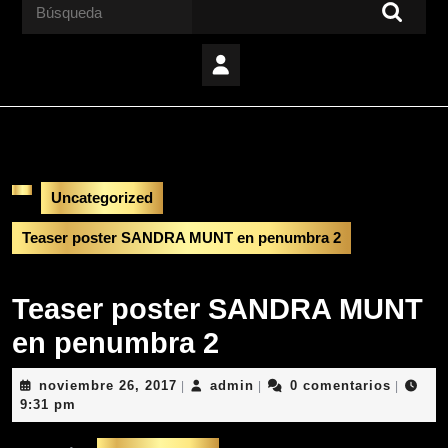
Buscar:
Uncategorized
Teaser poster SANDRA MUNT en penumbra 2
Teaser poster SANDRA MUNT
en penumbra 2
noviembre
admin
noviembre 26, 2017
admin
0 comentarios
|
|
|
26,
9:31 pm
2017