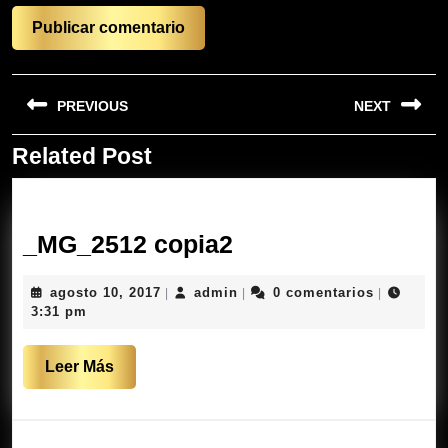
Navegación
PREVIOUS
NEXT
de
entradas
Related Post
Entrada
Siguiente
anterior:
entrada:
_MG_2512
_MG_2512 copia2
copia2
agosto
admin
agosto 10, 2017
admin
0 comentarios
|
|
|
10,
3:31 pm
2017
Leer
Leer Más
Más