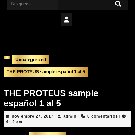
Buscar:
Uncategorized
THE PROTEUS sample español 1 al 5
THE PROTEUS sample
español 1 al 5
noviembre
admin
noviembre 27, 2017
admin
0 comentarios
|
|
|
27,
4:12 am
2017