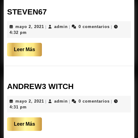
STEVEN67
STEVEN67
mayo
admin
mayo 2, 2021
admin
0 comentarios
|
|
|
2,
4:32 pm
2021
Leer
Leer Más
Más
ANDREW3
ANDREW3 WITCH
WITCH
mayo
admin
mayo 2, 2021
admin
0 comentarios
|
|
|
2,
4:31 pm
2021
Leer
Leer Más
Más