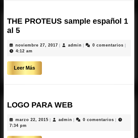
2
THE PROTEUS sample español 1
THE
al 5
PROTEUS
noviembre
admin
noviembre 27, 2017
admin
0 comentarios
|
|
|
sample
27,
4:12 am
español
2017
1
Leer
Leer Más
al
Más
5
LOGO
LOGO PARA WEB
PARA
marzo
admin
marzo 22, 2015
admin
0 comentarios
|
|
|
WEB
22,
7:34 pm
2015