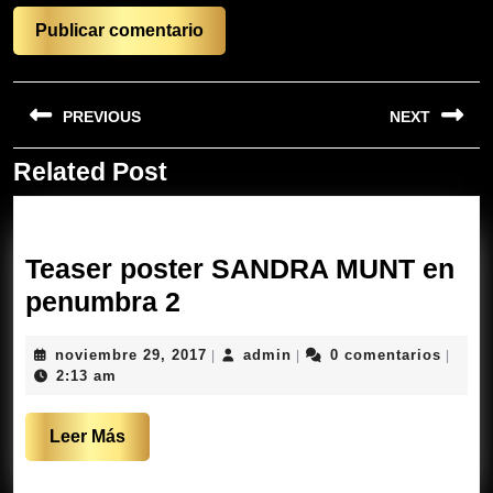
Navegación
PREVIOUS
NEXT
de
entradas
Related Post
Entrada
Siguiente
anterior:
entrada:
Teaser poster SANDRA MUNT en
Teaser
penumbra 2
poster
noviembre
admin
noviembre 29, 2017
admin
0 comentarios
|
|
|
SANDRA
29,
2:13 am
MUNT
2017
en
Leer
Leer Más
penumbra
Más