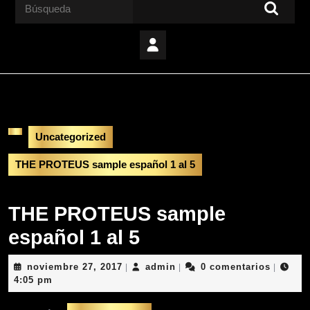
Buscar:
Uncategorized
THE PROTEUS sample español 1 al 5
THE PROTEUS sample
español 1 al 5
noviembre
admin
noviembre 27, 2017
admin
0 comentarios
|
|
|
27,
4:05 pm
2017